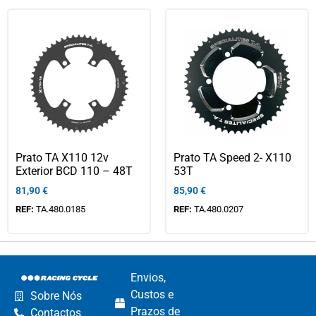
Prato TA X110 12v
Prato TA Speed 2- X110
Exterior BCD 110 – 48T
53T
81,90
€
85,90
€
REF:
TA.480.0185
REF:
TA.480.0207
Envios,
Custos e
Sobre Nós
Prazos de
Contactos