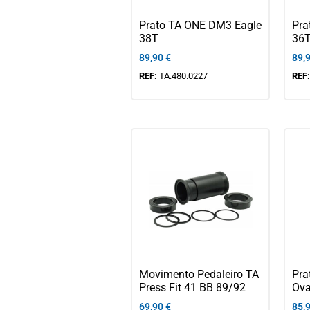
Prato TA ONE DM3 Eagle
Pra
38T
36
89,90
€
89,
REF:
TA.480.0227
REF
Movimento Pedaleiro TA
Pra
Press Fit 41 BB 89/92
Ova
69,90
€
85,