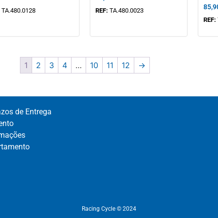
85,9
:
TA.480.0128
REF:
TA.480.0023
REF:
1
2
3
4
…
10
11
12
→
azos de Entrega
nto​
mações​
rtamento​
Racing Cycle © 2024