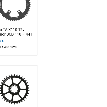
to TA X110 12v
rior BCD 110 – 44T
0
€
TA.480.0228