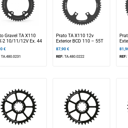
to Gravel TA X110
Prato TA X110 12v
Pra
-2 10/11/12V Ex. 44
Exterior BCD 110 – 55T
Exte
90
€
87,90
€
81,9
:
TA.480.0231
REF:
TA.480.0222
REF: