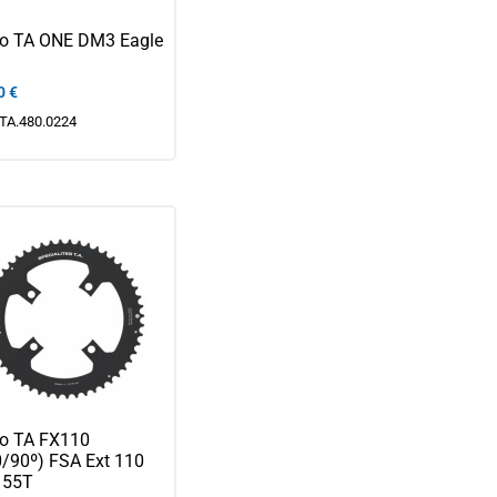
to TA ONE DM3 Eagle
0
€
TA.480.0224
to TA FX110
0/90º) FSA Ext 110
 55T