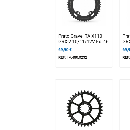
Prato Gravel TA X110
Pra
GRX-2 10/11/12V Ex. 46
GRX
69,90
€
69,
REF:
TA.480.0232
REF