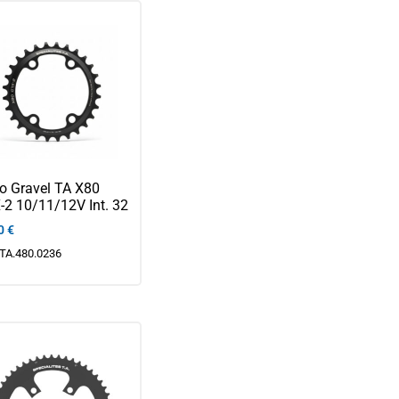
o Gravel TA X80
2 10/11/12V Int. 32
0
€
TA.480.0236