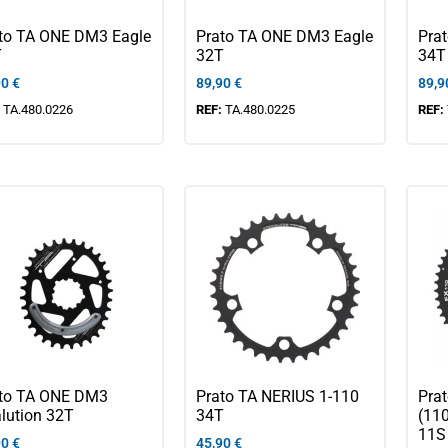
to TA ONE DM3 Eagle
Prato TA ONE DM3 Eagle
Pra
T
32T
34T
90
€
89,90
€
89,9
:
TA.480.0226
REF:
TA.480.0225
REF:
to TA ONE DM3
Prato TA NERIUS 1-110
Pra
lution 32T
34T
(11
11S
90
€
45,90
€