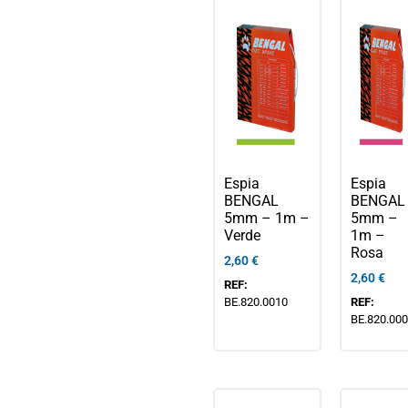
Espia
Espia
BENGAL
BENGAL
5mm – 1m –
5mm –
Verde
1m –
Rosa
2,60
€
2,60
€
REF:
BE.820.0010
REF:
BE.820.00