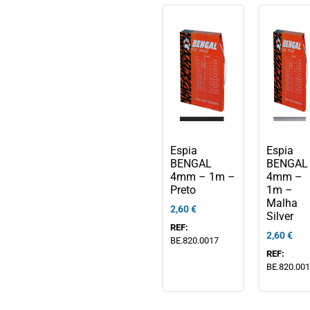
Espia
Espia
BENGAL
BENGAL
4mm – 1m –
4mm –
Preto
1m –
Malha
2,60
€
Silver
REF:
2,60
€
BE.820.0017
REF:
BE.820.00