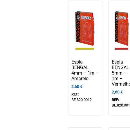
Espia
Espia
BENGAL
BENGAL
4mm – 1m –
5mm –
Amarelo
1m –
Vermelh
2,60
€
2,60
€
REF:
BE.820.0012
REF:
BE.820.00