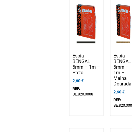
Espia
Espia
BENGAL
BENGAL
5mm – 1m –
5mm –
Preto
1m –
Malha
2,60
€
Dourada
REF:
2,60
€
BE.820.0008
REF:
BE.820.00