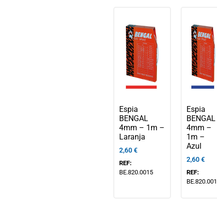
Espia
Espia
BENGAL
BENGAL
4mm – 1m –
4mm –
Laranja
1m –
Azul
2,60
€
2,60
€
REF:
BE.820.0015
REF:
BE.820.00