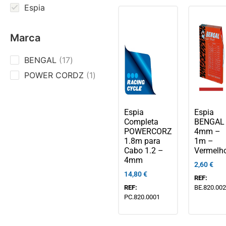
Espia
Marca
BENGAL
17
POWER CORDZ
1
Espia
Espia
Completa
BENGAL
POWERCORZ
4mm –
1.8m para
1m –
Cabo 1.2 –
Vermelh
4mm
2,60
€
14,80
€
REF:
REF:
BE.820.00
PC.820.0001