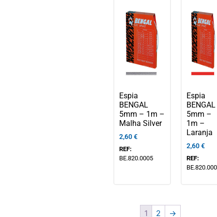
Espia
Espia
BENGAL
BENGAL
5mm – 1m –
5mm –
Malha Silver
1m –
Laranja
2,60
€
2,60
€
REF:
BE.820.0005
REF:
BE.820.00
1
2
→