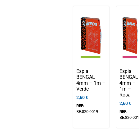
Espia
Espia
BENGAL
BENGAL
4mm – 1m –
4mm –
Verde
1m –
Rosa
2,60
€
2,60
€
REF:
BE.820.0019
REF:
BE.820.00