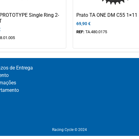
 PROTOTYPE Single Ring 2-
Prato TA ONE DM C55 1×11
T
69,90
€
€
REF:
TA.480.0175
8.01.005
azos de Entrega
nto​
mações​
rtamento​
Racing Cycle © 2024