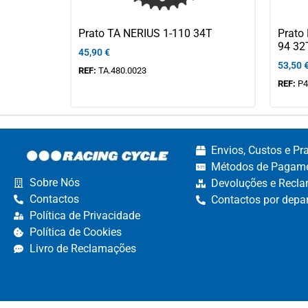
Prato TA NERIUS 1-110 34T
Prato
94 32
45,90
€
53,50
REF:
TA.480.0023
REF:
P4
Envios, Custos e Pr
Métodos de Pagame
Sobre Nós
Devoluções e Recla
Contactos
Contactos por depa
Política de Privacidade
Política de Cookies
Livro de Reclamações