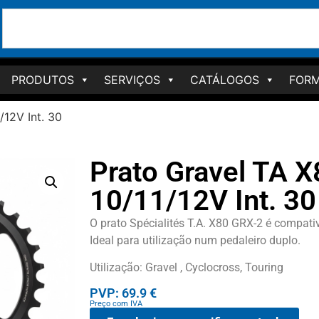
PRODUTOS
SERVIÇOS
CATÁLOGOS
FORM
/12V Int. 30
Prato Gravel TA 
10/11/12V Int. 30
O prato Spécialités T.A. X80 GRX-2 é compat
Ideal para utilização num pedaleiro duplo.
Utilização: Gravel , Cyclocross, Touring
PVP: 69.9 €
Preço com IVA