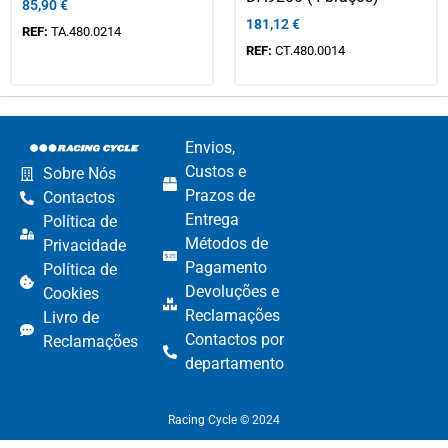
85,90
€
181,12
€
REF:
TA.480.0214
REF:
CT.480.0014
Envios,
Custos e
Sobre Nós
Prazos de
Contactos
Entrega
Política de
Métodos de
Privacidade
Pagamento​
Política de
Devoluções e
Cookies
Reclamações​
Livro de
Contactos por
Reclamações
departamento​
Racing Cycle © 2024