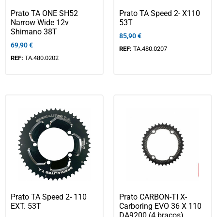
Prato TA ONE SH52
Prato TA Speed 2- X110
Narrow Wide 12v
53T
Shimano 38T
85,90
€
69,90
€
REF:
TA.480.0207
REF:
TA.480.0202
Prato TA Speed 2- 110
Prato CARBON-TI X-
EXT. 53T
Carboring EVO 36 X 110
DA9200 (4 braços)