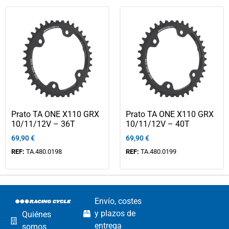
Prato TA ONE X110 GRX
Prato TA ONE X110 GRX
10/11/12V – 36T
10/11/12V – 40T
69,90
€
69,90
€
REF:
TA.480.0198
REF:
TA.480.0199
Envío, costes
y plazos de
Quiénes
entrega
somos