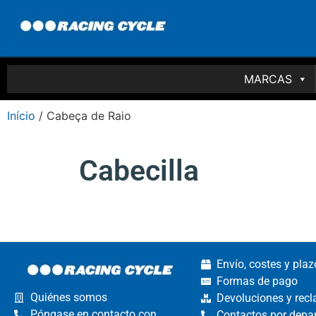
MARCAS
Início
/ Cabeça de Raio
Cabecilla
Envío, costes y pla
Formas de pago
Quiénes somos
Devoluciones y rec
Póngase en contacto con
Contactos por depa