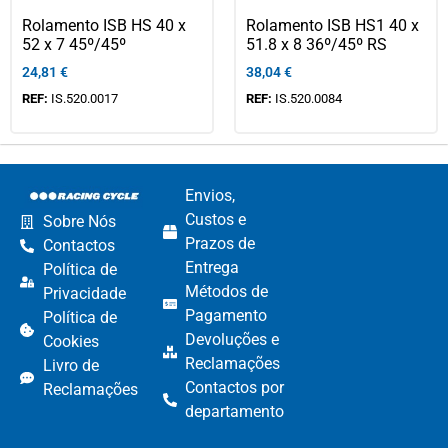
Rolamento ISB HS 40 x
Rolamento ISB HS1 40 x
52 x 7 45º/45º
51.8 x 8 36º/45º RS
24,81
€
38,04
€
REF:
IS.520.0017
REF:
IS.520.0084
Envios,
Custos e
Sobre Nós
Prazos de
Contactos
Entrega
Política de
Métodos de
Privacidade
Pagamento​
Política de
Devoluções e
Cookies
Reclamações​
Livro de
Contactos por
Reclamações
departamento​