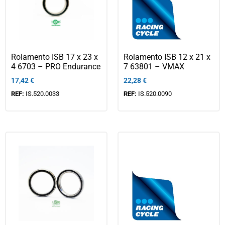
Rolamento ISB 17 x 23 x
Rolamento ISB 12 x 21 x
4 6703 – PRO Endurance
7 63801 – VMAX
17,42
€
22,28
€
REF:
IS.520.0033
REF:
IS.520.0090