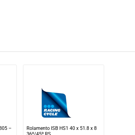
6805 –
Rolamento ISB HS1 40 x 51.8 x 8
36º/45º RS