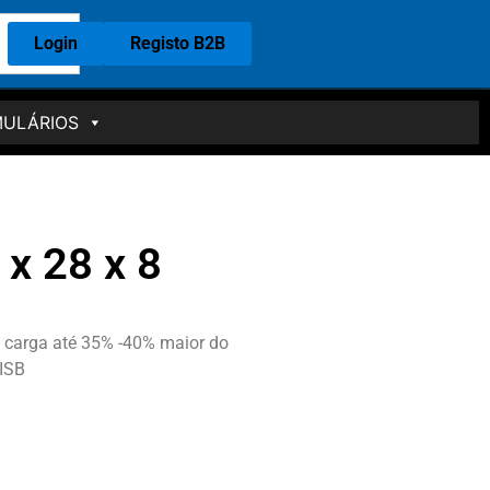
Login
Registo B2B
ULÁRIOS
x 28 x 8
carga até 35% -40% maior do
 ISB