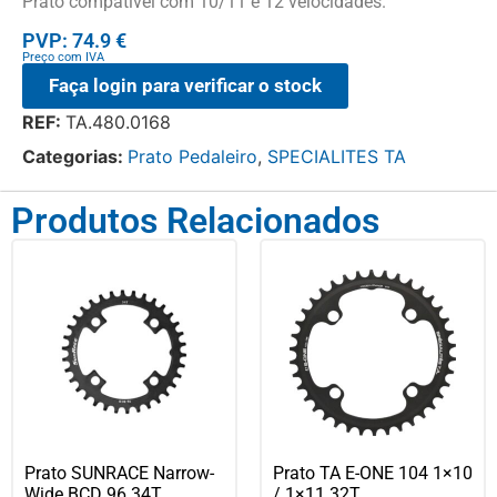
Prato compatível com 10/11 e 12 velocidades.
PVP: 74.9 €
Preço com IVA
Faça login para verificar o stock
REF:
TA.480.0168
Categorias:
Prato Pedaleiro
,
SPECIALITES TA
Produtos Relacionados
Prato SUNRACE Narrow-
Prato TA E-ONE 104 1×10
Wide BCD 96 34T
/ 1×11 32T