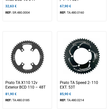
32,63
€
67,90
€
REF:
SR.480.0004
REF:
TA.480.0160
Prato TA X110 12v
Prato TA Speed 2- 110
Exterior BCD 110 – 48T
EXT. 53T
81,90
€
85,90
€
REF:
TA.480.0185
REF:
TA.480.0214