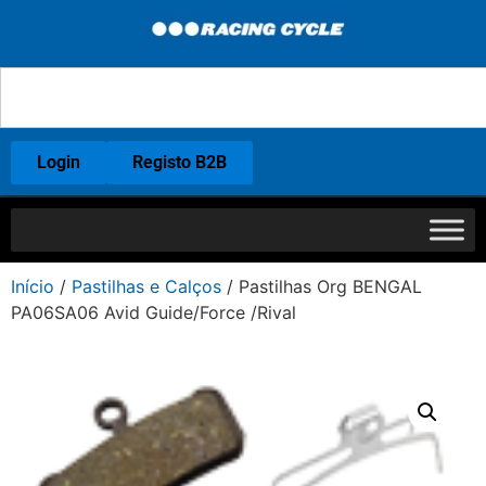
Login
Registo B2B
Início
/
Pastilhas e Calços
/ Pastilhas Org BENGAL
PA06SA06 Avid Guide/Force /Rival