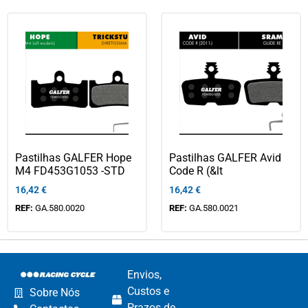
Pastilhas GALFER Hope
Pastilhas GALFER Avid
M4 FD453G1053 -STD
Code R (&lt
16,42
€
16,42
€
REF:
GA.580.0020
REF:
GA.580.0021
Envios,
Custos e
Sobre Nós
Prazos de