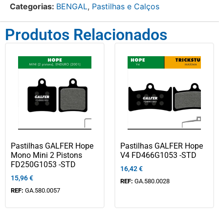
Categorias:
BENGAL
,
Pastilhas e Calços
Produtos Relacionados
Pastilhas GALFER Hope
Pastilhas GALFER Hope
Mono Mini 2 Pistons
V4 FD466G1053 -STD
FD250G1053 -STD
16,42
€
15,96
€
REF:
GA.580.0028
REF:
GA.580.0057