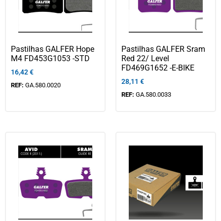
Pastilhas GALFER Hope
Pastilhas GALFER Sram
M4 FD453G1053 -STD
Red 22/ Level
FD469G1652 -E-BIKE
16,42
€
28,11
€
REF:
GA.580.0020
REF:
GA.580.0033