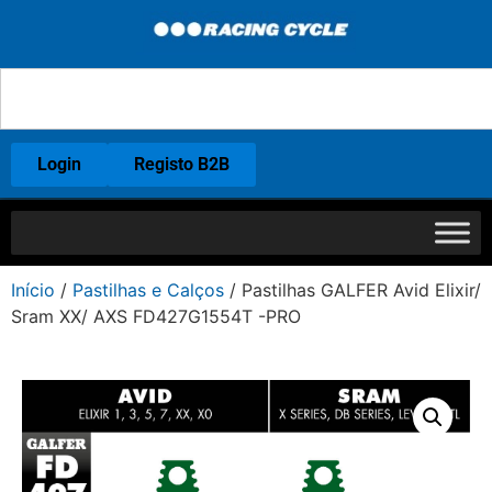
Login
Registo B2B
Início
/
Pastilhas e Calços
/ Pastilhas GALFER Avid Elixir/
Sram XX/ AXS FD427G1554T -PRO