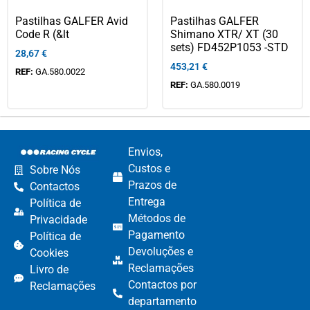
Pastilhas GALFER Avid
Pastilhas GALFER
Code R (&lt
Shimano XTR/ XT (30
sets) FD452P1053 -STD
28,67
€
453,21
€
REF:
GA.580.0022
REF:
GA.580.0019
Envios,
Custos e
Sobre Nós
Prazos de
Contactos
Entrega
Política de
Métodos de
Privacidade
Pagamento​
Política de
Devoluções e
Cookies
Reclamações​
Livro de
Contactos por
Reclamações
departamento​