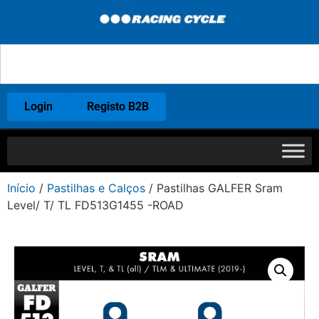
Login
Registo B2B
Início
/
Pastilhas e Calços
/ Pastilhas GALFER Sram
Level/ T/ TL FD513G1455 -ROAD