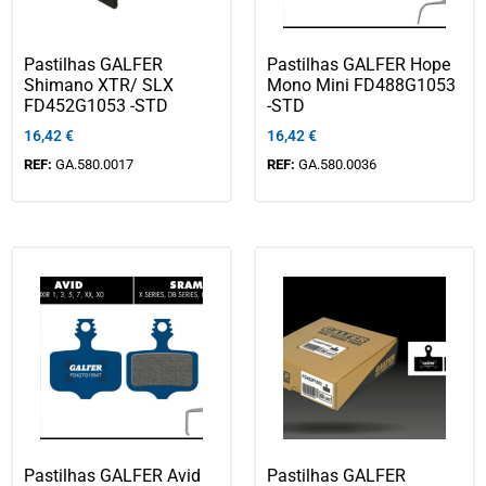
Pastilhas GALFER
Pastilhas GALFER Hope
Shimano XTR/ SLX
Mono Mini FD488G1053
FD452G1053 -STD
-STD
16,42
€
16,42
€
REF:
GA.580.0017
REF:
GA.580.0036
Pastilhas GALFER Avid
Pastilhas GALFER