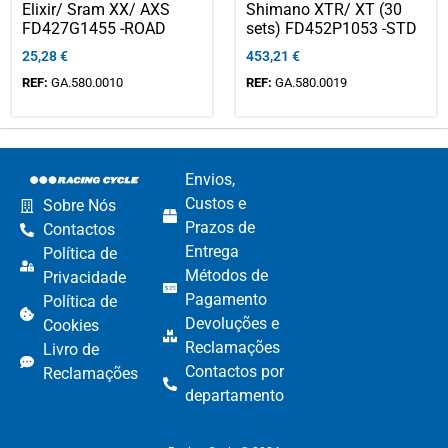
Elixir/ Sram XX/ AXS
Shimano XTR/ XT (30
FD427G1455 -ROAD
sets) FD452P1053 -STD
25,28
€
453,21
€
REF:
GA.580.0010
REF:
GA.580.0019
Envios,
Custos e
Sobre Nós
Prazos de
Contactos
Entrega
Política de
Métodos de
Privacidade
Pagamento​
Política de
Devoluções e
Cookies
Reclamações​
Livro de
Contactos por
Reclamações
departamento​