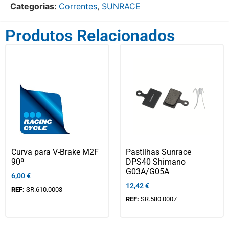
Categorias:
Correntes
,
SUNRACE
Produtos Relacionados
Curva para V-Brake M2F
Pastilhas Sunrace
90º
DPS40 Shimano
G03A/G05A
6,00
€
12,42
€
REF:
SR.610.0003
REF:
SR.580.0007