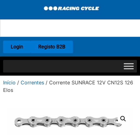
Login
Registo B2B
Início
/
Correntes
/ Corrente SUNRACE 12V CN12S 126
Elos