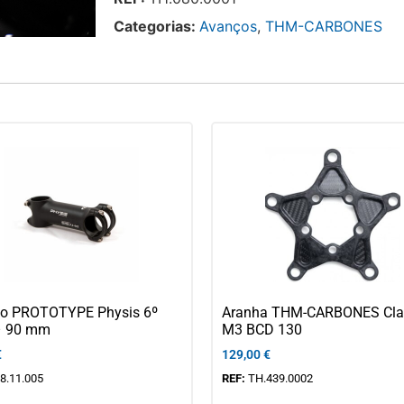
Categorias:
Avanços
,
THM-CARBONES
o PROTOTYPE Physis 6º
Aranha THM-CARBONES Clav
– 90 mm
M3 BCD 130
€
129,00
€
8.11.005
REF:
TH.439.0002