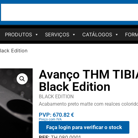
PRODUTOS
SERVIÇOS
CATÁLOGOS
FORM
ack Edition
Avanço THM TIBI
Black Edition
BLACK EDITION
Acabamento preto matte com realces colorido
PVP: 670.82 €
Preço com IVA
Faça login para verificar o stock
REF:
TH.080.0001