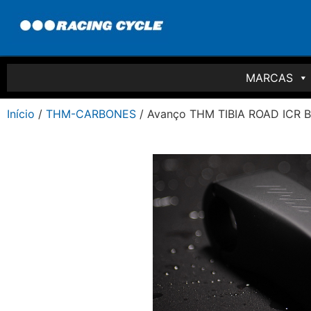
MARCAS
Início
/
THM-CARBONES
/ Avanço THM TIBIA ROAD ICR Bl