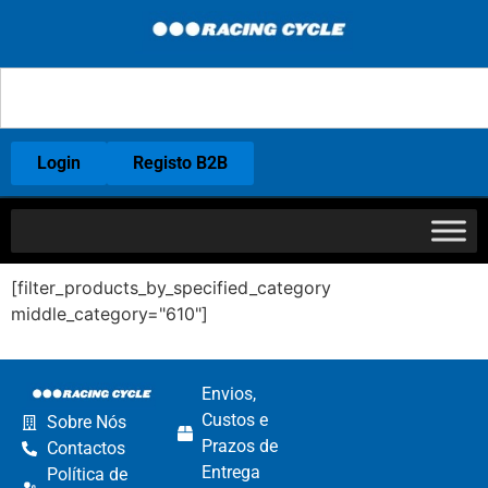
Login
Registo B2B
[filter_products_by_specified_category
middle_category="610"]
Envios,
Custos e
Sobre Nós
Prazos de
Contactos
Entrega
Política de