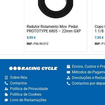
Redutor Rolamento Mov. Pedal.
Copo 
PROTOTYPE 6805 – 22mm GXP
1 1/8 
3,95
€
7,50
€
REF:
P36.99.012
REF:
P1
Envios, Custos e Pr
Métodos de Pagame
Sobre Nós
Devoluções e Recla
Contactos
Contactos por depa
Política de Privacidade
Política de Cookies
Livro de Reclamações