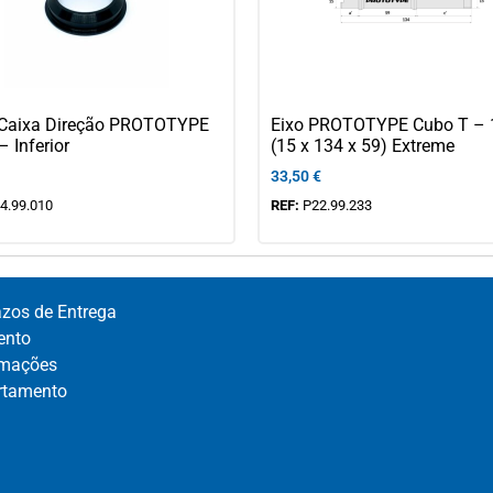
Caixa Direção PROTOTYPE
Eixo PROTOTYPE Cubo T – 
– Inferior
(15 x 134 x 59) Extreme
33,50
€
4.99.010
REF:
P22.99.233
azos de Entrega
nto​
mações​
rtamento​