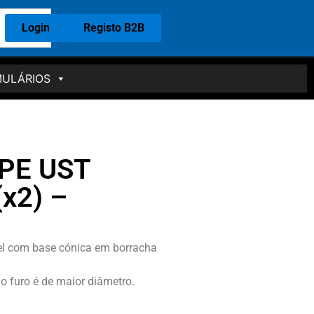
Login
Registo B2B
ULÁRIOS
PE UST
x2) –
ível com base cónica em borracha
 furo é de maior diâmetro.