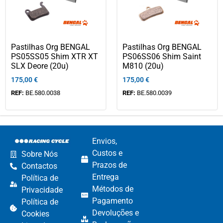
Pastilhas Org BENGAL
Pastilhas Org BENGAL
PS05SS05 Shim XTR XT
PS06SS06 Shim Saint
SLX Deore (20u)
M810 (20u)
175,00
€
175,00
€
REF:
BE.580.0038
REF:
BE.580.0039
Envios,
Custos e
Sobre Nós
Prazos de
Contactos
Entrega
Política de
Métodos de
Privacidade
Pagamento​
Política de
Devoluções e
Cookies