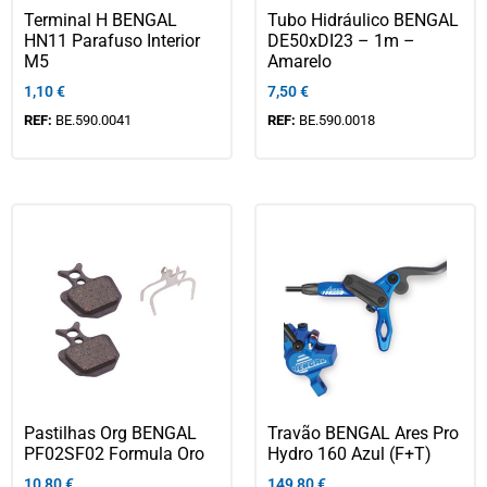
Terminal H BENGAL
Tubo Hidráulico BENGAL
HN11 Parafuso Interior
DE50xDI23 – 1m –
M5
Amarelo
1,10
€
7,50
€
REF:
BE.590.0041
REF:
BE.590.0018
Pastilhas Org BENGAL
Travão BENGAL Ares Pro
PF02SF02 Formula Oro
Hydro 160 Azul (F+T)
10,80
€
149,80
€