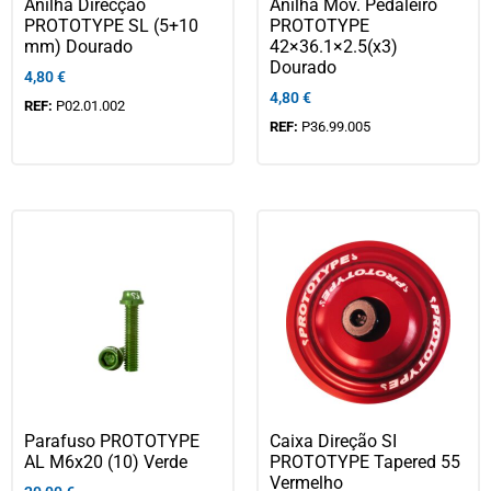
Anilha Direcção
Anilha Mov. Pedaleiro
PROTOTYPE SL (5+10
PROTOTYPE
mm) Dourado
42×36.1×2.5(x3)
Dourado
4,80
€
4,80
€
REF:
P02.01.002
REF:
P36.99.005
Parafuso PROTOTYPE
Caixa Direção SI
AL M6x20 (10) Verde
PROTOTYPE Tapered 55
Vermelho