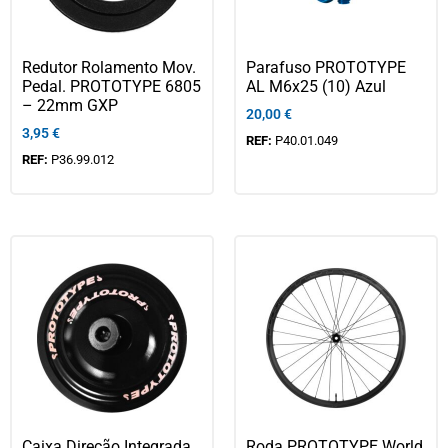
Redutor Rolamento Mov.
Parafuso PROTOTYPE
Pedal. PROTOTYPE 6805
AL M6x25 (10) Azul
– 22mm GXP
20,00
€
3,95
€
REF:
P40.01.049
REF:
P36.99.012
Caixa Direção Integrada
Roda PROTOTYPE World