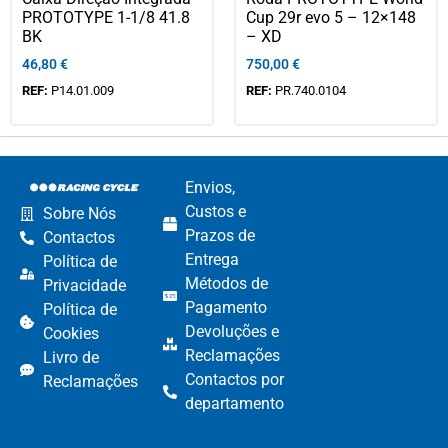
PROTOTYPE 1-1/8 41.8
Cup 29r evo 5 – 12×148
BK
– XD
46,80
€
750,00
€
REF:
P14.01.009
REF:
PR.740.0104
Envios,
Custos e
Sobre Nós
Prazos de
Contactos
Entrega
Política de
Métodos de
Privacidade
Pagamento​
Política de
Devoluções e
Cookies
Reclamações​
Livro de
Contactos por
Reclamações
departamento​