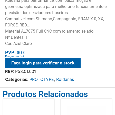
Roldana para performance, com baixa fricção e
geometria optimizada para melhorar o funcionamento e
precisão dos desviadores traseiros.
Compativel com Shimano,Campagnolo, SRAM X-0, XX,
FORCE, RED…
Material AL7075 Full CNC com rolamento selado
Nº Dentes: 11
Cor: Azul Claro
PVP: 30 €
Preço com IVA
Faça login para verificar o stock
REF:
P53.01.001
Categorias:
PROTOTYPE
,
Roldanas
Produtos Relacionados