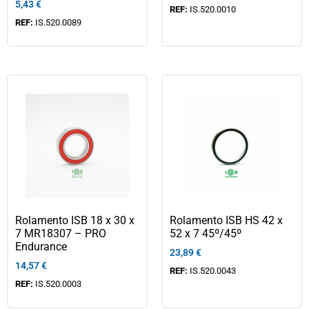
5,43
€
REF:
IS.520.0010
REF:
IS.520.0089
Rolamento ISB 18 x 30 x
Rolamento ISB HS 42 x
7 MR18307 – PRO
52 x 7 45º/45º
Endurance
23,89
€
14,57
€
REF:
IS.520.0043
REF:
IS.520.0003