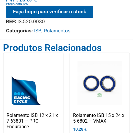
Preço com IVA
Faça login para verificar o stock
REF:
IS.520.0030
Categorias:
ISB
,
Rolamentos
Produtos Relacionados
Rolamento ISB 12 x 21 x
Rolamento ISB 15 x 24 x
7 63801 – PRO
5 6802 – VMAX
Endurance
10,28
€