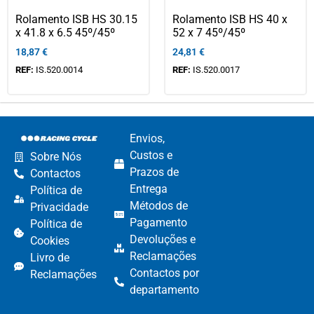
Rolamento ISB HS 30.15
Rolamento ISB HS 40 x
x 41.8 x 6.5 45º/45º
52 x 7 45º/45º
18,87
€
24,81
€
REF:
IS.520.0014
REF:
IS.520.0017
Envios,
Custos e
Sobre Nós
Prazos de
Contactos
Entrega
Política de
Métodos de
Privacidade
Pagamento​
Política de
Devoluções e
Cookies
Reclamações​
Livro de
Contactos por
Reclamações
departamento​