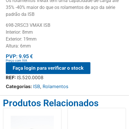
Os rolamentos VMax têm uma capacidade de carga até
35% -40% maior do que os rolamentos de aço da série
padrão da ISB
698-2RSC3 VMAX ISB
Interior: 8mm
Exterior: 19mm
Altura: 6mm
PVP: 9.95 €
Preço com IVA
Faça login para verificar o stock
REF:
IS.520.0008
Categorias:
ISB
,
Rolamentos
Produtos Relacionados