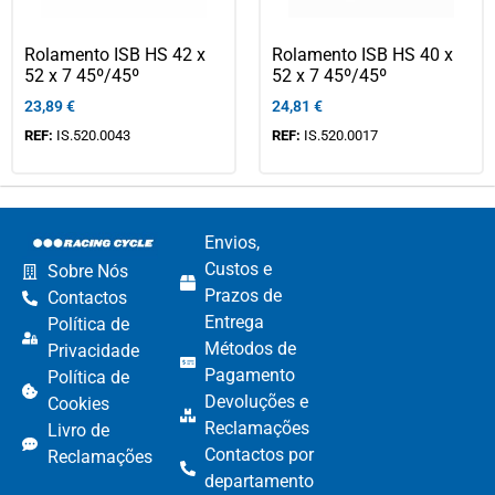
Rolamento ISB HS 42 x
Rolamento ISB HS 40 x
52 x 7 45º/45º
52 x 7 45º/45º
23,89
€
24,81
€
REF:
IS.520.0043
REF:
IS.520.0017
Envios,
Custos e
Sobre Nós
Prazos de
Contactos
Entrega
Política de
Métodos de
Privacidade
Pagamento​
Política de
Devoluções e
Cookies
Reclamações​
Livro de
Contactos por
Reclamações
departamento​