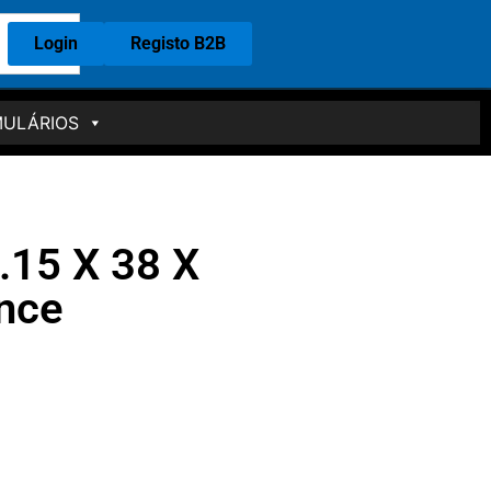
Login
Registo B2B
ULÁRIOS
.15 X 38 X
nce