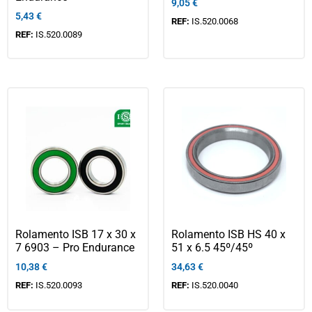
9,05
€
5,43
€
REF:
IS.520.0068
REF:
IS.520.0089
Rolamento ISB 17 x 30 x
Rolamento ISB HS 40 x
7 6903 – Pro Endurance
51 x 6.5 45º/45º
10,38
€
34,63
€
REF:
IS.520.0093
REF:
IS.520.0040