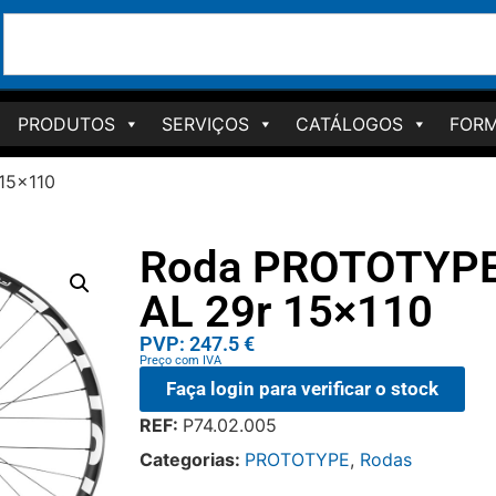
PRODUTOS
SERVIÇOS
CATÁLOGOS
FORM
15×110
Roda PROTOTYPE 
AL 29r 15×110
PVP: 247.5 €
Preço com IVA
Faça login para verificar o stock
REF:
P74.02.005
Categorias:
PROTOTYPE
,
Rodas