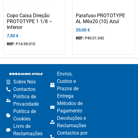
Copo Caixa Direção
Parafuso PROTOTYPE
PROTOTYPE 1 1/8 –
AL M6x20 (10) Azul
Inferior
20,00
€
7,50
€
REF:
P40.01.042
REF:
P14.99.010
Envios,
Custos e
Sobre Nós
Prazos de
Contactos
Entrega
Política de
Métodos de
Privacidade
Pagamento​
Política de
Devoluções e
Cookies
Reclamações​
Livro de
Contactos por
Reclamações