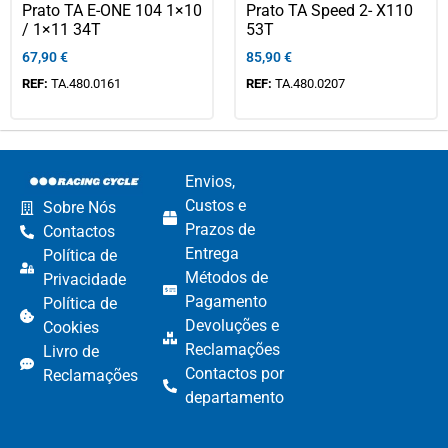
Prato TA E-ONE 104 1×10
Prato TA Speed 2- X110
/ 1×11 34T
53T
67,90
€
85,90
€
REF:
TA.480.0161
REF:
TA.480.0207
Envios,
Custos e
Sobre Nós
Prazos de
Contactos
Entrega
Política de
Métodos de
Privacidade
Pagamento​
Política de
Devoluções e
Cookies
Reclamações​
Livro de
Contactos por
Reclamações
departamento​