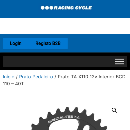
Login
Registo B2B
Início
/
Prato Pedaleiro
/ Prato TA X110 12v Interior BCD
110 – 40T