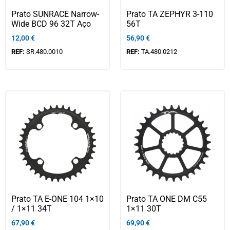
Prato SUNRACE Narrow-
Prato TA ZEPHYR 3-110
Wide BCD 96 32T Aço
56T
12,00
€
56,90
€
REF:
SR.480.0010
REF:
TA.480.0212
Prato TA E-ONE 104 1×10
Prato TA ONE DM C55
/ 1×11 34T
1×11 30T
67,90
€
69,90
€