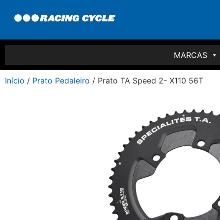
MARCAS
Início
/
Prato Pedaleiro
/ Prato TA Speed 2- X110 56T