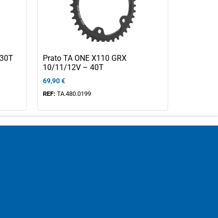
 30T
Prato TA ONE X110 GRX
10/11/12V – 40T
69,90
€
REF:
TA.480.0199