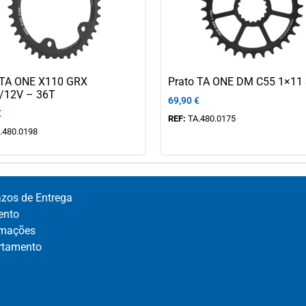
 TA ONE X110 GRX
Prato TA ONE DM C55 1×11
/12V – 36T
69,90
€
€
REF:
TA.480.0175
.480.0198
azos de Entrega
nto​
mações​
rtamento​