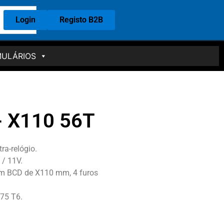
Login
Registo B2B
ULÁRIOS
- X110 56T
ra-relógio.
/ 11V.
om BCD de X110 mm, 4 furos
75 T6.