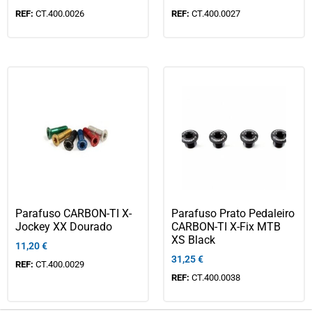
REF:
CT.400.0026
REF:
CT.400.0027
Parafuso CARBON-TI X-
Parafuso Prato Pedaleiro
Jockey XX Dourado
CARBON-TI X-Fix MTB
XS Black
11,20
€
31,25
€
REF:
CT.400.0029
REF:
CT.400.0038