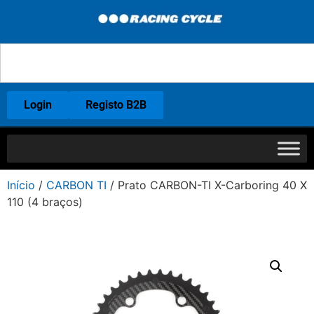
Login
Registo B2B
Início
/
CARBON TI
/ Prato CARBON-TI X-Carboring 40 X
110 (4 braços)