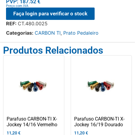
PVP: 187.52 €
Preço com IVA
Faça login para verificar o stock
REF:
CT.480.0025
Categorias:
CARBON TI
,
Prato Pedaleiro
Produtos Relacionados
Parafuso CARBON-TI X-
Parafuso CARBON-TI X-
Jockey 14/16 Vermelho
Jockey 16/19 Dourado
11,20
€
11,20
€