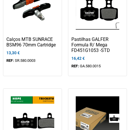
Calços MTB SUNRACE
Pastilhas GALFER
BSM96 70mm Cartridge
Formula R/ Mega
FD451G1053 -STD
13,30
€
16,42
€
REF:
SR.580.0003
REF:
GA.580.0015