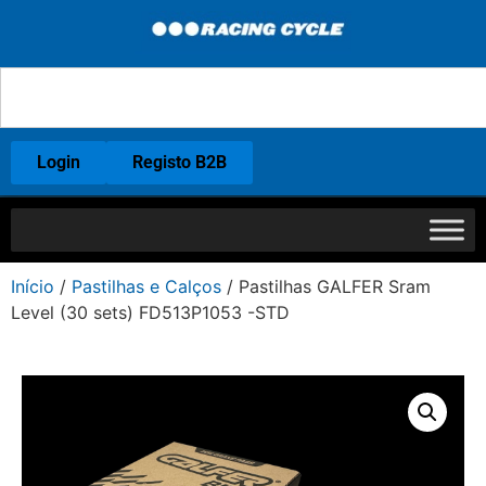
Login
Registo B2B
Início
/
Pastilhas e Calços
/ Pastilhas GALFER Sram
Level (30 sets) FD513P1053 -STD