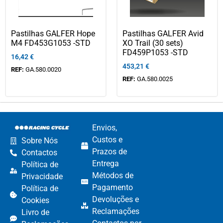
Pastilhas GALFER Hope
Pastilhas GALFER Avid
M4 FD453G1053 -STD
XO Trail (30 sets)
FD459P1053 -STD
16,42
€
453,21
€
REF:
GA.580.0020
REF:
GA.580.0025
Envios,
Custos e
Sobre Nós
Prazos de
Contactos
Entrega
Política de
Métodos de
Privacidade
Pagamento​
Política de
Devoluções e
Cookies
Reclamações​
Livro de