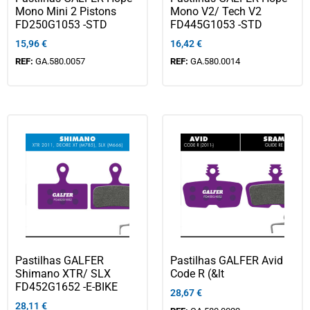
Mono Mini 2 Pistons
Mono V2/ Tech V2
FD250G1053 -STD
FD445G1053 -STD
15,96
€
16,42
€
REF:
GA.580.0057
REF:
GA.580.0014
Pastilhas GALFER
Pastilhas GALFER Avid
Shimano XTR/ SLX
Code R (&lt
FD452G1652 -E-BIKE
28,67
€
28,11
€