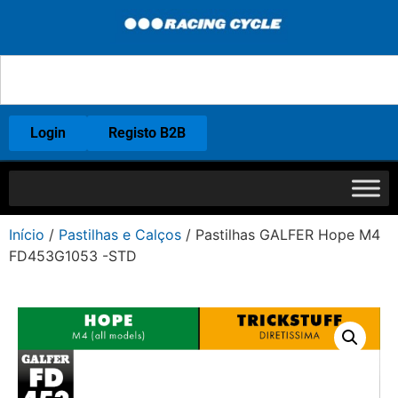
Login
Registo B2B
Início
/
Pastilhas e Calços
/ Pastilhas GALFER Hope M4
FD453G1053 -STD