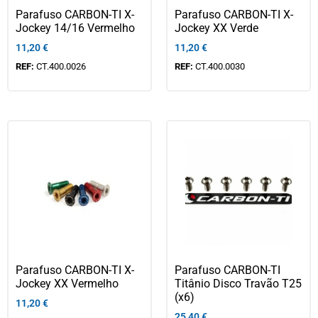
Parafuso CARBON-TI X-
Parafuso CARBON-TI X-
Jockey 14/16 Vermelho
Jockey XX Verde
11,20
€
11,20
€
REF:
CT.400.0026
REF:
CT.400.0030
Parafuso CARBON-TI X-
Parafuso CARBON-TI
Jockey XX Vermelho
Titânio Disco Travão T25
(x6)
11,20
€
25,40
€