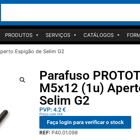
PRODUTOS
SERVIÇOS
CATÁLOGOS
FORM
perto Espigão de Selim G2
Parafuso PROTOT
M5x12 (1u) Apert
Selim G2
PVP: 4.2 €
Preço com IVA
Faça login para verificar o stock
REF:
P40.01.098