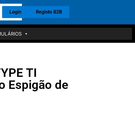
Login
Registo B2B
ULÁRIOS
YPE TI
o Espigão de