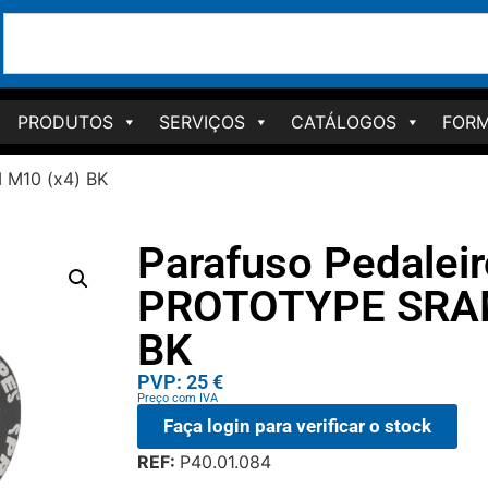
PRODUTOS
SERVIÇOS
CATÁLOGOS
FORM
 M10 (x4) BK
Parafuso Pedaleir
PROTOTYPE SRAM
BK
PVP: 25 €
Preço com IVA
Faça login para verificar o stock
REF:
P40.01.084