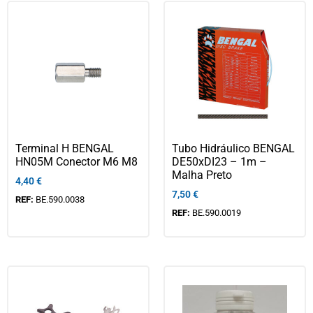
Terminal H BENGAL
Tubo Hidráulico BENGAL
HN05M Conector M6 M8
DE50xDI23 – 1m –
Malha Preto
4,40
€
7,50
€
REF:
BE.590.0038
REF:
BE.590.0019