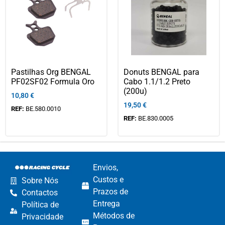
Pastilhas Org BENGAL
Donuts BENGAL para
PF02SF02 Formula Oro
Cabo 1.1/1.2 Preto
(200u)
10,80
€
19,50
€
REF:
BE.580.0010
REF:
BE.830.0005
Envios,
Custos e
Sobre Nós
Prazos de
Contactos
Entrega
Política de
Métodos de
Privacidade