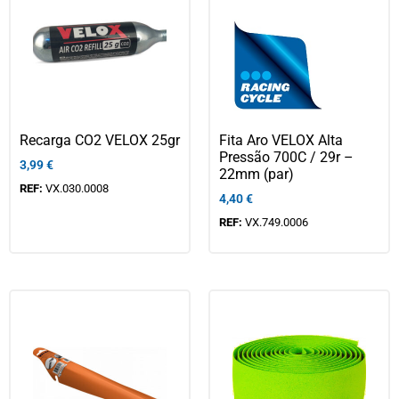
Recarga CO2 VELOX 25gr
Fita Aro VELOX Alta
Pressão 700C / 29r –
3,99
€
22mm (par)
REF:
VX.030.0008
4,40
€
REF:
VX.749.0006