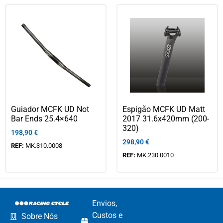
Guiador MCFK UD Not
Espigão MCFK UD Matt
Bar Ends 25.4×640
2017 31.6x420mm (200-
320)
198,90
€
298,90
€
REF:
MK.310.0008
REF:
MK.230.0010
Envios,
Custos e
Sobre Nós