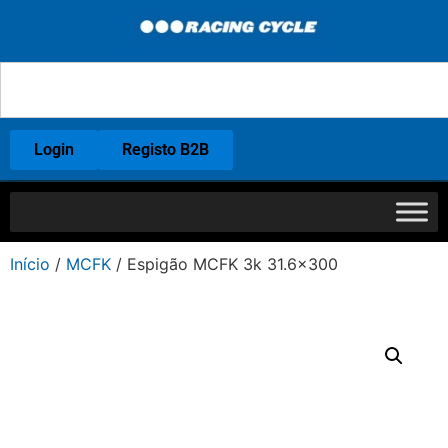
Login
Registo B2B
Início
/
MCFK
/ Espigão MCFK 3k 31.6×300