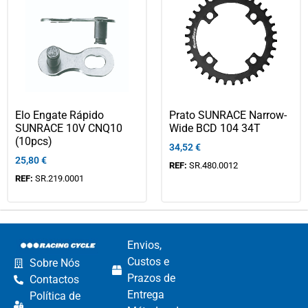
Elo Engate Rápido
Prato SUNRACE Narrow-
SUNRACE 10V CNQ10
Wide BCD 104 34T
(10pcs)
34,52
€
25,80
€
REF:
SR.480.0012
REF:
SR.219.0001
Envios,
Custos e
Sobre Nós
Prazos de
Contactos
Entrega
Política de