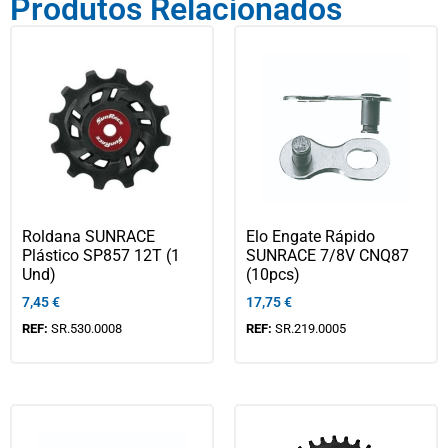
Produtos Relacionados
Roldana SUNRACE
Elo Engate Rápido
Plástico SP857 12T (1
SUNRACE 7/8V CNQ87
Und)
(10pcs)
7,45
€
17,75
€
REF:
SR.530.0008
REF:
SR.219.0005