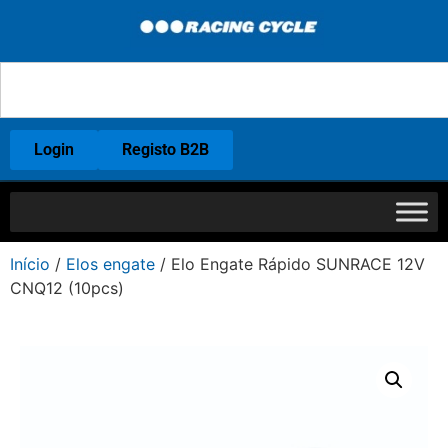
Login
Registo B2B
Início
/
Elos engate
/ Elo Engate Rápido SUNRACE 12V
CNQ12 (10pcs)