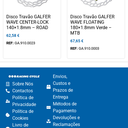
Disco Travão GALFER
Disco Travão GALFER
WAVE CENTER-LOCK
WAVE FLOATING
140×1.8mm – ROAD
180×1.8mm Verde –
MTB
62,58
€
67,65
€
REF:
GA.910.0023
REF:
GA.910.0003
Envios,
Custos e
Sobre Nós
Prazos de
Contactos
Entrega
Política de
Métodos de
Privacidade
Pagamento​
Política de
Devoluções e
Cookies
Reclamações​
Livro de