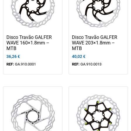
Disco Travão GALFER
Disco Travão GALFER
WAVE 160×1.8mm –
WAVE 203×1.8mm –
MTB
MTB
36,26
€
40,02
€
REF:
GA.910.0001
REF:
GA.910.0013