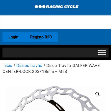
Login
Registo B2B
Início
/
Discos travão
/ Disco Travão GALFER WAVE
CENTER-LOCK 203×1.8mm – MTB