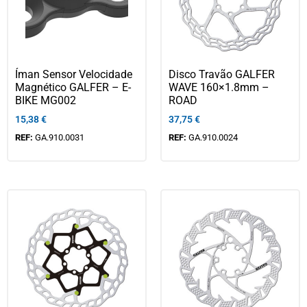
Íman Sensor Velocidade
Disco Travão GALFER
Magnético GALFER – E-
WAVE 160×1.8mm –
BIKE MG002
ROAD
15,38
€
37,75
€
REF:
GA.910.0031
REF:
GA.910.0024