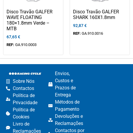
Disco Travão GALFER
Disco Travão GALFER
WAVE FLOATING
SHARK 160X1.8mm
180×1.8mm Verde –
92,87
€
MTB
REF:
GA.910.0016
67,65
€
REF:
GA.910.0003
Envios,
Custos e
Sobre Nós
Prazos de
Contactos
Entrega
Política de
Métodos de
Privacidade
Pagamento​
Política de
Devoluções e
Cookies
Reclamações​
Livro de
Contactos por
Reclamações