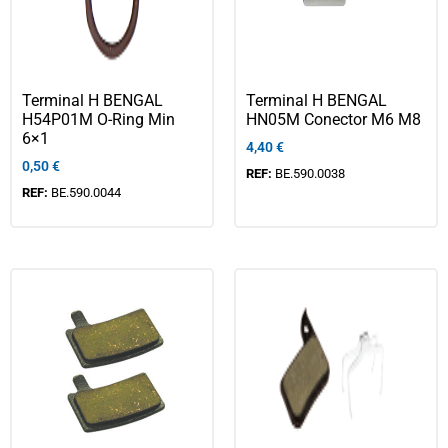
Terminal H BENGAL
Terminal H BENGAL
H54P01M O-Ring Min
HN05M Conector M6 M8
6×1
4,40
€
0,50
€
REF:
BE.590.0038
REF:
BE.590.0044