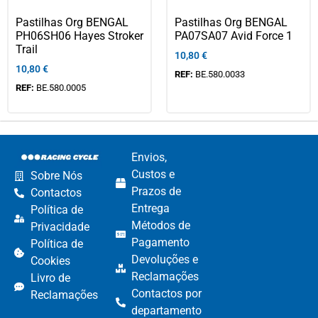
Pastilhas Org BENGAL
Pastilhas Org BENGAL
PH06SH06 Hayes Stroker
PA07SA07 Avid Force 1
Trail
10,80
€
10,80
€
REF:
BE.580.0033
REF:
BE.580.0005
Envios,
Custos e
Sobre Nós
Prazos de
Contactos
Entrega
Política de
Métodos de
Privacidade
Pagamento​
Política de
Devoluções e
Cookies
Reclamações​
Livro de
Contactos por
Reclamações
departamento​