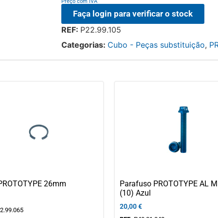
Preço com IVA
Faça login para verificar o stock
REF:
P22.99.105
Categorias:
Cubo - Peças substituição
,
P
o PROTOTYPE 26mm
Parafuso PROTOTYPE AL M
(10) Azul
20,00
€
2.99.065