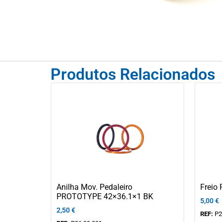
Produtos Relacionados
Anilha Mov. Pedaleiro
Frei
PROTOTYPE 42×36.1×1 BK
5,00
€
2,50
€
REF:
P2