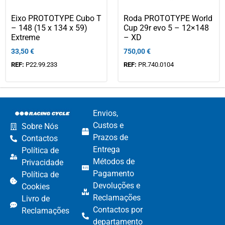
Eixo PROTOTYPE Cubo T
Roda PROTOTYPE World
– 148 (15 x 134 x 59)
Cup 29r evo 5 – 12×148
Extreme
– XD
33,50
€
750,00
€
REF:
P22.99.233
REF:
PR.740.0104
Envios,
Custos e
Sobre Nós
Prazos de
Contactos
Entrega
Política de
Métodos de
Privacidade
Pagamento​
Política de
Devoluções e
Cookies
Reclamações​
Livro de
Contactos por
Reclamações
departamento​