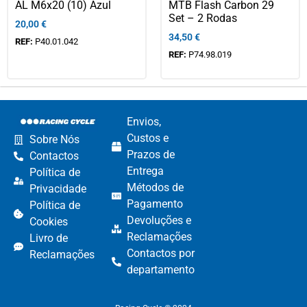
AL M6x20 (10) Azul
MTB Flash Carbon 29
Set – 2 Rodas
20,00
€
34,50
€
REF:
P40.01.042
REF:
P74.98.019
Envios,
Custos e
Sobre Nós
Prazos de
Contactos
Entrega
Política de
Métodos de
Privacidade
Pagamento​
Política de
Devoluções e
Cookies
Reclamações​
Livro de
Contactos por
Reclamações
departamento​