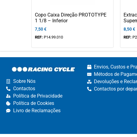
Copo Caixa Direção PROTOTYPE
Extra
1 1/8 – Inferior
Supe
7,50
€
8,50
€
REF:
P14.99.010
REF:
P2
Envios, Custos e Pr
Métodos de Pagame
Sobre Nós
Devoluções e Recla
Contactos
Contactos por depa
Política de Privacidade
Política de Cookies
Livro de Reclamações