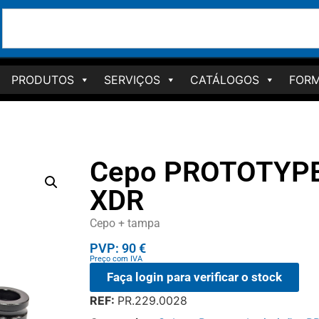
PRODUTOS
SERVIÇOS
CATÁLOGOS
FORM
Cepo PROTOTYPE
XDR
Cepo + tampa
PVP: 90 €
Preço com IVA
Faça login para verificar o stock
REF:
PR.229.0028