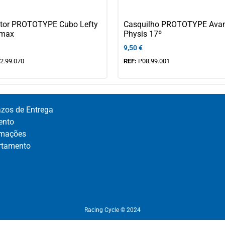
ctor PROTOTYPE Cubo Lefty
Casquilho PROTOTYPE Ava
rmax
Physis 17º
9,50
€
2.99.070
REF:
P08.99.001
azos de Entrega
nto​
mações​
rtamento​
Racing Cycle © 2024