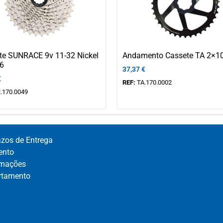
te SUNRACE 9v 11-32 Nickel
Andamento Cassete TA 2×10
6
37,37
€
€
REF:
TA.170.0002
.170.0049
azos de Entrega
nto​
mações​
rtamento​