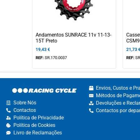
Andamentos SUNRACE 11v 11-13-
Casse
15T Preto
CSM9
19,43
€
21,73
REF:
SR.170.0037
REF:
SR
Envios, Custos e Pr
Métodos de Pagame
Sobre Nós
Devoluções e Recla
Contactos
Contactos por depa
Política de Privacidade
Política de Cookies
Livro de Reclamações